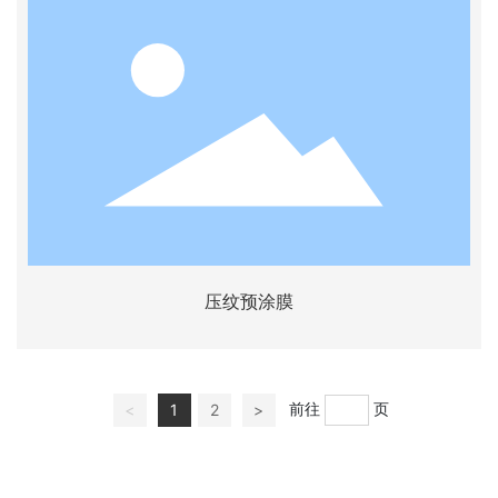
压纹预涂膜
前往
页
<
1
2
>