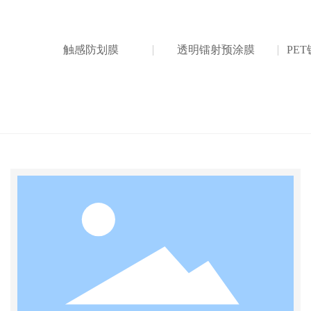
触感防划膜
透明镭射预涂膜
PE