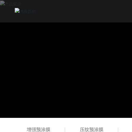
增强预涂膜
压纹预涂膜